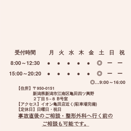
受付時間
月
火
水
木
金
土
日
祝
8:00～12:30
●
●
●
●
●
◎
ー
ー
15:00～20:20
●
●
●
●
●
◎
ー
ー
◎…9:00～16:00
【住所】
〒950-0151
新潟県新潟市江南区亀田四ツ興野
２丁目５−８ B号室
【アクセス】
イオン亀田店近く(駐車場完備)
【定休日】
日曜日・祝日
事故直後のご相談・整形外科へ行く前の
ご相談も可能です。