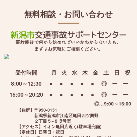
無料相談・お問い合わせ
事故直後で何から始めればいいかわからない方も、
まずはお気軽にご相談ください。
受付時間
月
火
水
木
金
土
日
祝
8:00～12:30
●
●
●
●
●
◎
ー
ー
15:00～20:20
●
●
●
●
●
◎
ー
ー
◎…9:00～16:00
【住所】
〒950-0151
新潟県新潟市江南区亀田四ツ興野
２丁目５−８ B号室
【アクセス】
イオン亀田店近く(駐車場完備)
【定休日】
日曜日・祝日