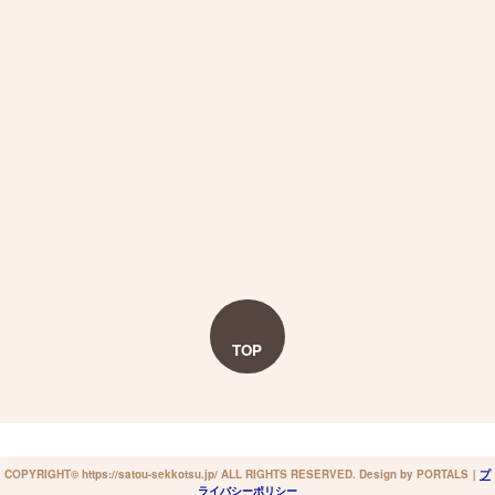
TOP
COPYRIGHT© https://satou-sekkotsu.jp/ ALL RIGHTS RESERVED. Design by PORTALS
｜
プ
ライバシーポリシー