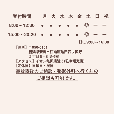
受付時間
月
火
水
木
金
土
日
祝
8:00～12:30
●
●
●
●
●
◎
ー
ー
15:00～20:20
●
●
●
●
●
◎
ー
ー
◎…9:00～16:00
【住所】
〒950-0151
新潟県新潟市江南区亀田四ツ興野
２丁目５−８ B号室
【アクセス】
イオン亀田店近く(駐車場完備)
【定休日】
日曜日・祝日
事故直後のご相談・整形外科へ行く前の
ご相談も可能です。