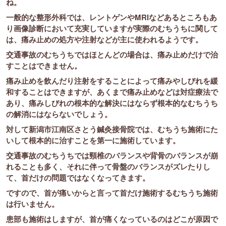
ね。
一般的な整形外科では、レントゲンやMRIなどあるところもあ
り画像診断において充実していますが実際のむちうちに関して
は、痛み止めの処方や注射などが主に使われるようです。
交通事故のむちうちではほとんどの場合は、痛み止めだけで治
すことはできません。
痛み止めを飲んだり注射をすることによって痛みやしびれを緩
和することはできますが、あくまで痛み止めなどは対症療法で
あり、痛みしびれの根本的な解決にはならず根本的なむちうち
の解消にはならないでしょう。
対して新潟市江南区さとう鍼灸接骨院では、むちうち施術にた
いして根本的に治すことを第一に施術しています。
交通事故のむちうちでは頸椎のバランスや背骨のバランスが崩
れることも多く、それに伴って骨盤のバランスがズレたりし
て、首だけの問題ではなくなってきます。
ですので、首が痛いからと言って首だけ施術するむちうち施術
は行いません。
患部も施術はしますが、首が痛くなっているのはどこが原因で