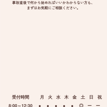
事故直後で何から始めればいいかわからない方も、
まずはお気軽にご相談ください。
受付時間
月
火
水
木
金
土
日
祝
8:00～12:30
●
●
●
●
●
◎
ー
ー