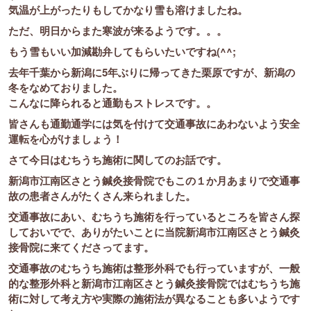
気温が上がったりもしてかなり雪も溶けましたね。
ただ、明日からまた寒波が来るようです。。。
もう雪もいい加減勘弁してもらいたいですね(^^;
去年千葉から新潟に5年ぶりに帰ってきた栗原ですが、新潟の
冬をなめておりました。
こんなに降られると通勤もストレスです。。
皆さんも通勤通学には気を付けて交通事故にあわないよう安全
運転を心がけましょう！
さて今日はむちうち施術に関してのお話です。
新潟市江南区さとう鍼灸接骨院でもこの１か月あまりで交通事
故の患者さんがたくさん来られました。
交通事故にあい、むちうち施術を行っているところを皆さん探
しておいでで、ありがたいことに当院新潟市江南区さとう鍼灸
接骨院に来てくださってます。
交通事故のむちうち施術は整形外科でも行っていますが、一般
的な整形外科と新潟市江南区さとう鍼灸接骨院ではむちうち施
術に対して考え方や実際の施術法が異なることも多いようです