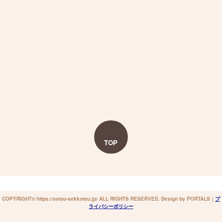
TOP
COPYRIGHT© https://satou-sekkotsu.jp/ ALL RIGHTS RESERVED. Design by PORTALS
｜
プ
ライバシーポリシー