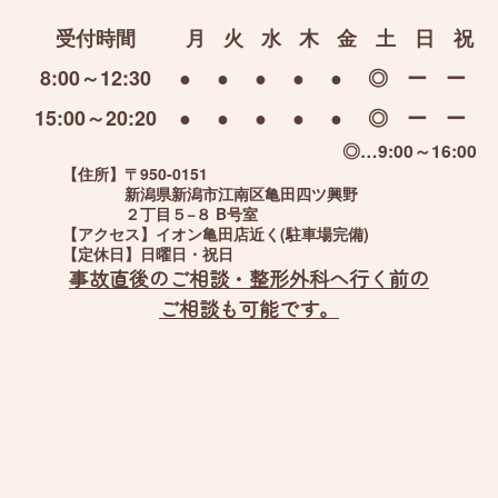
受付時間
月
火
水
木
金
土
日
祝
8:00～12:30
●
●
●
●
●
◎
ー
ー
15:00～20:20
●
●
●
●
●
◎
ー
ー
◎…9:00～16:00
【住所】
〒950-0151
新潟県新潟市江南区亀田四ツ興野
２丁目５−８ B号室
【アクセス】
イオン亀田店近く(駐車場完備)
【定休日】
日曜日・祝日
事故直後のご相談・整形外科へ行く前の
ご相談も可能です。