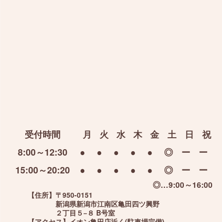
受付時間
月
火
水
木
金
土
日
祝
8:00～12:30
●
●
●
●
●
◎
ー
ー
15:00～20:20
●
●
●
●
●
◎
ー
ー
◎…9:00～16:00
【住所】
〒950-0151
新潟県新潟市江南区亀田四ツ興野
２丁目５−８ B号室
【アクセス】
イオン亀田店近く(駐車場完備)