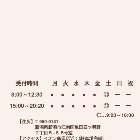
受付時間
月
火
水
木
金
土
日
祝
8:00～12:30
●
●
●
●
●
◎
ー
ー
15:00～20:20
●
●
●
●
●
◎
ー
ー
◎…9:00～16:00
【住所】
〒950-0151
新潟県新潟市江南区亀田四ツ興野
２丁目５−８ B号室
【アクセス】
イオン亀田店近く(駐車場完備)