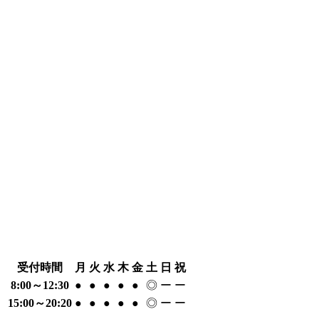
受付時間
月
火
水
木
金
土
日
祝
8:00～12:30
●
●
●
●
●
◎
ー
ー
15:00～20:20
●
●
●
●
●
◎
ー
ー