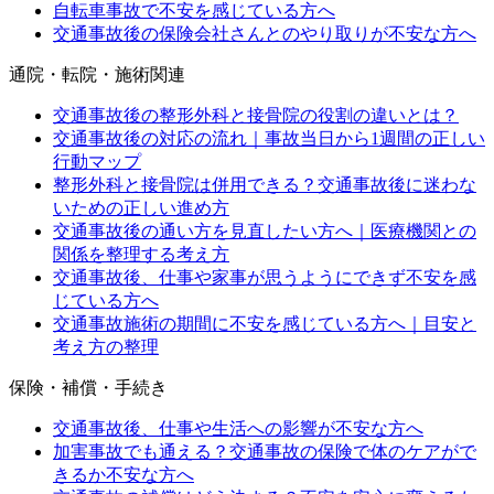
自転車事故で不安を感じている方へ
交通事故後の保険会社さんとのやり取りが不安な方へ
通院・転院・施術関連
交通事故後の整形外科と接骨院の役割の違いとは？
交通事故後の対応の流れ｜事故当日から1週間の正しい
行動マップ
整形外科と接骨院は併用できる？交通事故後に迷わな
いための正しい進め方
交通事故後の通い方を見直したい方へ｜医療機関との
関係を整理する考え方
交通事故後、仕事や家事が思うようにできず不安を感
じている方へ
交通事故施術の期間に不安を感じている方へ｜目安と
考え方の整理
保険・補償・手続き
交通事故後、仕事や生活への影響が不安な方へ
加害事故でも通える？交通事故の保険で体のケアがで
きるか不安な方へ