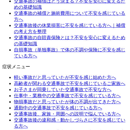
交通事故の補償はどう決まる？不安を安心に変えるた
めの基礎知識
交通事故の補償と施術費用について不安を感じている
方へ
交通事故後の休業損害に不安を感じている方へ｜補償
の考え方を整理
交通事故の自賠責保険とは？不安を安心に変えるため
の基礎知識
自損事故（単独事故）で体の不調や保険に不安を感じ
ている方へ
症状メニュー
軽い事故だと思っていたが不安を感じ始めた方へ
高齢者が関わる交通事故で不安を感じているご家族へ
お子さまが同乗していた交通事故で不安な方へ
仕事中・業務中の交通事故で不安を感じている方へ
物損事故だと思っていたが体の不調が出てきた方へ
通勤中の交通事故で不安を感じている方へ
交通事故後、家族・周囲への説明で悩んでいる方へ
交通事故後の違和感・動かしづらさに不安を感じてい
る方へ