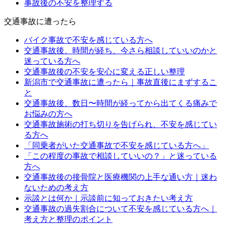
事故後の不安を整理する
交通事故に遭ったら
バイク事故で不安を感じている方へ
交通事故後、時間が経ち、今さら相談していいのかと
迷っている方へ
交通事故後の不安を安心に変える正しい整理
新潟市で交通事故に遭ったら｜事故直後にまずするこ
と
交通事故後、数日〜時間が経ってから出てくる痛みで
お悩みの方へ
交通事故施術の打ち切りを告げられ、不安を感じてい
る方へ
「同乗者がいた交通事故で不安を感じている方へ」
「この程度の事故で相談していいの？」と迷っている
方へ
交通事故後の接骨院と医療機関の上手な通い方｜迷わ
ないための考え方
示談とは何か｜示談前に知っておきたい考え方
交通事故の過失割合について不安を感じている方へ｜
考え方と整理のポイント