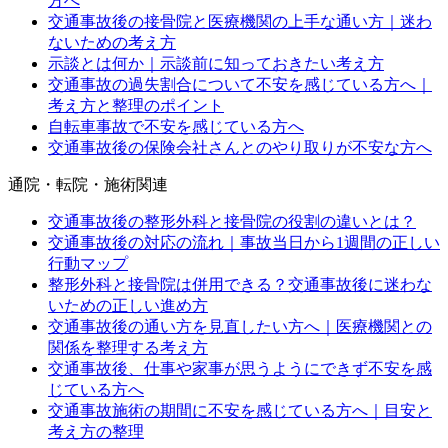
方へ
交通事故後の接骨院と医療機関の上手な通い方｜迷わ
ないための考え方
示談とは何か｜示談前に知っておきたい考え方
交通事故の過失割合について不安を感じている方へ｜
考え方と整理のポイント
自転車事故で不安を感じている方へ
交通事故後の保険会社さんとのやり取りが不安な方へ
通院・転院・施術関連
交通事故後の整形外科と接骨院の役割の違いとは？
交通事故後の対応の流れ｜事故当日から1週間の正しい
行動マップ
整形外科と接骨院は併用できる？交通事故後に迷わな
いための正しい進め方
交通事故後の通い方を見直したい方へ｜医療機関との
関係を整理する考え方
交通事故後、仕事や家事が思うようにできず不安を感
じている方へ
交通事故施術の期間に不安を感じている方へ｜目安と
考え方の整理