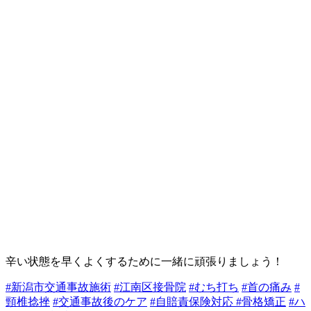
辛い状態を早くよくするために一緒に頑張りましょう！
#新潟市交通事故施術
#江南区接骨院
#むち打ち
#首の痛み
#
頸椎捻挫
#交通事故後のケア
#自賠責保険対応
#骨格矯正
#ハ