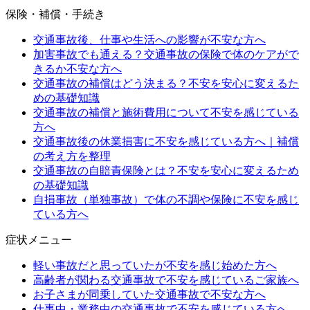
保険・補償・手続き
交通事故後、仕事や生活への影響が不安な方へ
加害事故でも通える？交通事故の保険で体のケアがで
きるか不安な方へ
交通事故の補償はどう決まる？不安を安心に変えるた
めの基礎知識
交通事故の補償と施術費用について不安を感じている
方へ
交通事故後の休業損害に不安を感じている方へ｜補償
の考え方を整理
交通事故の自賠責保険とは？不安を安心に変えるため
の基礎知識
自損事故（単独事故）で体の不調や保険に不安を感じ
ている方へ
症状メニュー
軽い事故だと思っていたが不安を感じ始めた方へ
高齢者が関わる交通事故で不安を感じているご家族へ
お子さまが同乗していた交通事故で不安な方へ
仕事中・業務中の交通事故で不安を感じている方へ