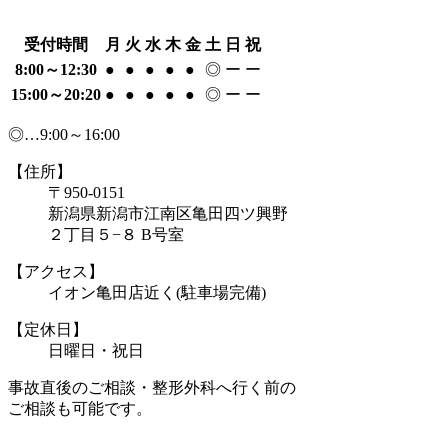
受付時間
月
火
水
木
金
土
日
祝
8:00～12:30
●
●
●
●
●
◎
ー
ー
15:00～20:20
●
●
●
●
●
◎
ー
ー
◎…9:00～16:00
【住所】
〒950-0151
新潟県新潟市江南区亀田四ツ興野
２丁目５−８ B号室
【アクセス】
イオン亀田店近く(駐車場完備)
【定休日】
日曜日・祝日
事故直後のご相談・整形外科へ行く前の
ご相談も可能です。