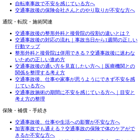
自転車事故で不安を感じている方へ
交通事故後の保険会社さんとのやり取りが不安な方へ
通院・転院・施術関連
交通事故後の整形外科と接骨院の役割の違いとは？
交通事故後の対応の流れ｜事故当日から1週間の正しい
行動マップ
整形外科と接骨院は併用できる？交通事故後に迷わな
いための正しい進め方
交通事故後の通い方を見直したい方へ｜医療機関との
関係を整理する考え方
交通事故後、仕事や家事が思うようにできず不安を感
じている方へ
交通事故施術の期間に不安を感じている方へ｜目安と
考え方の整理
保険・補償・手続き
交通事故後、仕事や生活への影響が不安な方へ
加害事故でも通える？交通事故の保険で体のケアがで
きるか不安な方へ