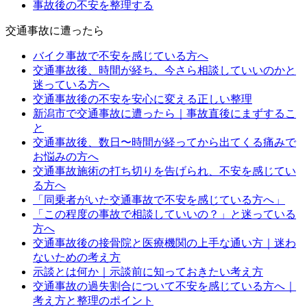
事故後の不安を整理する
交通事故に遭ったら
バイク事故で不安を感じている方へ
交通事故後、時間が経ち、今さら相談していいのかと
迷っている方へ
交通事故後の不安を安心に変える正しい整理
新潟市で交通事故に遭ったら｜事故直後にまずするこ
と
交通事故後、数日〜時間が経ってから出てくる痛みで
お悩みの方へ
交通事故施術の打ち切りを告げられ、不安を感じてい
る方へ
「同乗者がいた交通事故で不安を感じている方へ」
「この程度の事故で相談していいの？」と迷っている
方へ
交通事故後の接骨院と医療機関の上手な通い方｜迷わ
ないための考え方
示談とは何か｜示談前に知っておきたい考え方
交通事故の過失割合について不安を感じている方へ｜
考え方と整理のポイント