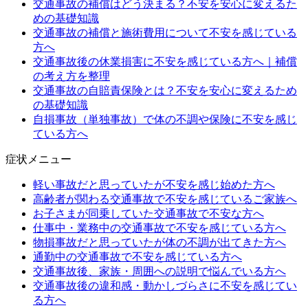
交通事故の補償はどう決まる？不安を安心に変えるた
めの基礎知識
交通事故の補償と施術費用について不安を感じている
方へ
交通事故後の休業損害に不安を感じている方へ｜補償
の考え方を整理
交通事故の自賠責保険とは？不安を安心に変えるため
の基礎知識
自損事故（単独事故）で体の不調や保険に不安を感じ
ている方へ
症状メニュー
軽い事故だと思っていたが不安を感じ始めた方へ
高齢者が関わる交通事故で不安を感じているご家族へ
お子さまが同乗していた交通事故で不安な方へ
仕事中・業務中の交通事故で不安を感じている方へ
物損事故だと思っていたが体の不調が出てきた方へ
通勤中の交通事故で不安を感じている方へ
交通事故後、家族・周囲への説明で悩んでいる方へ
交通事故後の違和感・動かしづらさに不安を感じてい
る方へ