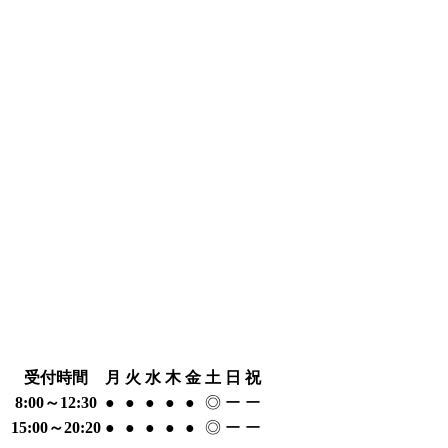
受付時間
月
火
水
木
金
土
日
祝
8:00～12:30
●
●
●
●
●
◎
ー
ー
15:00～20:20
●
●
●
●
●
◎
ー
ー