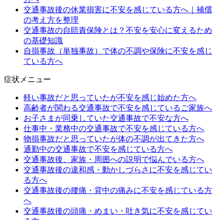
交通事故後の休業損害に不安を感じている方へ｜補償
の考え方を整理
交通事故の自賠責保険とは？不安を安心に変えるため
の基礎知識
自損事故（単独事故）で体の不調や保険に不安を感じ
ている方へ
症状メニュー
軽い事故だと思っていたが不安を感じ始めた方へ
高齢者が関わる交通事故で不安を感じているご家族へ
お子さまが同乗していた交通事故で不安な方へ
仕事中・業務中の交通事故で不安を感じている方へ
物損事故だと思っていたが体の不調が出てきた方へ
通勤中の交通事故で不安を感じている方へ
交通事故後、家族・周囲への説明で悩んでいる方へ
交通事故後の違和感・動かしづらさに不安を感じてい
る方へ
交通事故後の腰痛・背中の痛みに不安を感じている方
へ
交通事故後の頭痛・めまい・吐き気に不安を感じてい