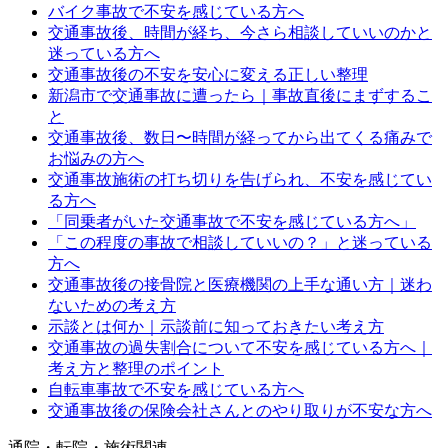
バイク事故で不安を感じている方へ
交通事故後、時間が経ち、今さら相談していいのかと
迷っている方へ
交通事故後の不安を安心に変える正しい整理
新潟市で交通事故に遭ったら｜事故直後にまずするこ
と
交通事故後、数日〜時間が経ってから出てくる痛みで
お悩みの方へ
交通事故施術の打ち切りを告げられ、不安を感じてい
る方へ
「同乗者がいた交通事故で不安を感じている方へ」
「この程度の事故で相談していいの？」と迷っている
方へ
交通事故後の接骨院と医療機関の上手な通い方｜迷わ
ないための考え方
示談とは何か｜示談前に知っておきたい考え方
交通事故の過失割合について不安を感じている方へ｜
考え方と整理のポイント
自転車事故で不安を感じている方へ
交通事故後の保険会社さんとのやり取りが不安な方へ
通院・転院・施術関連