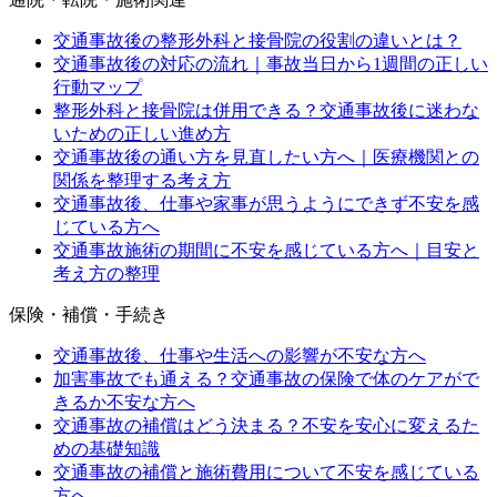
交通事故後の整形外科と接骨院の役割の違いとは？
交通事故後の対応の流れ｜事故当日から1週間の正しい
行動マップ
整形外科と接骨院は併用できる？交通事故後に迷わな
いための正しい進め方
交通事故後の通い方を見直したい方へ｜医療機関との
関係を整理する考え方
交通事故後、仕事や家事が思うようにできず不安を感
じている方へ
交通事故施術の期間に不安を感じている方へ｜目安と
考え方の整理
保険・補償・手続き
交通事故後、仕事や生活への影響が不安な方へ
加害事故でも通える？交通事故の保険で体のケアがで
きるか不安な方へ
交通事故の補償はどう決まる？不安を安心に変えるた
めの基礎知識
交通事故の補償と施術費用について不安を感じている
方へ