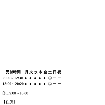
受付時間
月
火
水
木
金
土
日
祝
8:00～12:30
●
●
●
●
●
◎
ー
ー
15:00～20:20
●
●
●
●
●
◎
ー
ー
◎…9:00～16:00
【住所】