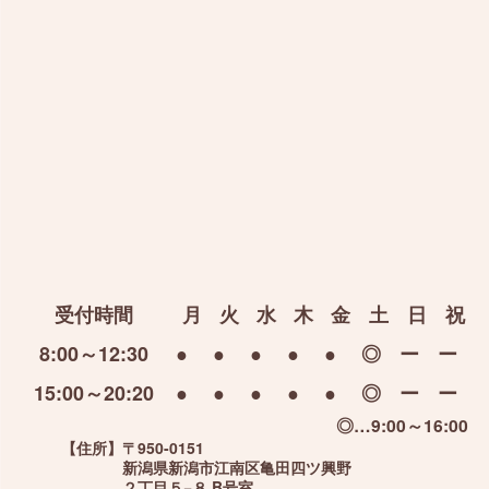
受付時間
月
火
水
木
金
土
日
祝
8:00～12:30
●
●
●
●
●
◎
ー
ー
15:00～20:20
●
●
●
●
●
◎
ー
ー
◎…9:00～16:00
【住所】
〒950-0151
新潟県新潟市江南区亀田四ツ興野
２丁目５−８ B号室