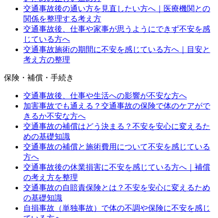
交通事故後の通い方を見直したい方へ｜医療機関との
関係を整理する考え方
交通事故後、仕事や家事が思うようにできず不安を感
じている方へ
交通事故施術の期間に不安を感じている方へ｜目安と
考え方の整理
保険・補償・手続き
交通事故後、仕事や生活への影響が不安な方へ
加害事故でも通える？交通事故の保険で体のケアがで
きるか不安な方へ
交通事故の補償はどう決まる？不安を安心に変えるた
めの基礎知識
交通事故の補償と施術費用について不安を感じている
方へ
交通事故後の休業損害に不安を感じている方へ｜補償
の考え方を整理
交通事故の自賠責保険とは？不安を安心に変えるため
の基礎知識
自損事故（単独事故）で体の不調や保険に不安を感じ