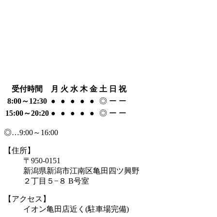
受付時間
月
火
水
木
金
土
日
祝
8:00～12:30
●
●
●
●
●
◎
ー
ー
15:00～20:20
●
●
●
●
●
◎
ー
ー
◎…9:00～16:00
【住所】
〒950-0151
新潟県新潟市江南区亀田四ツ興野
２丁目５−８ B号室
【アクセス】
イオン亀田店近く(駐車場完備)