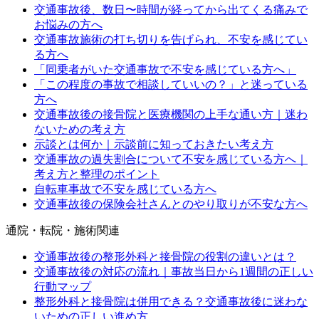
交通事故後、数日〜時間が経ってから出てくる痛みで
お悩みの方へ
交通事故施術の打ち切りを告げられ、不安を感じてい
る方へ
「同乗者がいた交通事故で不安を感じている方へ」
「この程度の事故で相談していいの？」と迷っている
方へ
交通事故後の接骨院と医療機関の上手な通い方｜迷わ
ないための考え方
示談とは何か｜示談前に知っておきたい考え方
交通事故の過失割合について不安を感じている方へ｜
考え方と整理のポイント
自転車事故で不安を感じている方へ
交通事故後の保険会社さんとのやり取りが不安な方へ
通院・転院・施術関連
交通事故後の整形外科と接骨院の役割の違いとは？
交通事故後の対応の流れ｜事故当日から1週間の正しい
行動マップ
整形外科と接骨院は併用できる？交通事故後に迷わな
いための正しい進め方