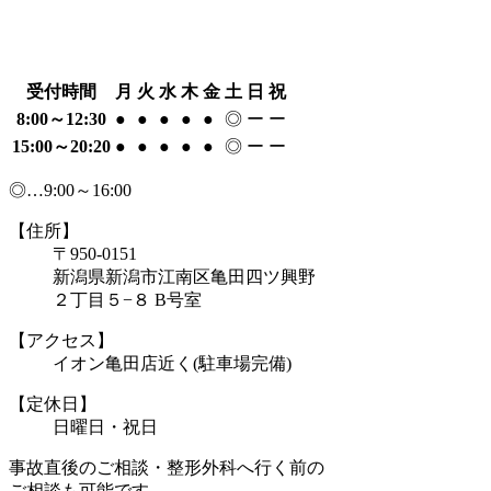
受付時間
月
火
水
木
金
土
日
祝
8:00～12:30
●
●
●
●
●
◎
ー
ー
15:00～20:20
●
●
●
●
●
◎
ー
ー
◎…9:00～16:00
【住所】
〒950-0151
新潟県新潟市江南区亀田四ツ興野
２丁目５−８ B号室
【アクセス】
イオン亀田店近く(駐車場完備)
【定休日】
日曜日・祝日
事故直後のご相談・整形外科へ行く前の
ご相談も可能です。