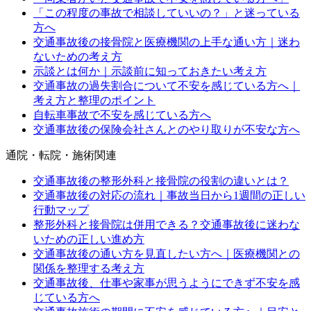
「この程度の事故で相談していいの？」と迷っている
方へ
交通事故後の接骨院と医療機関の上手な通い方｜迷わ
ないための考え方
示談とは何か｜示談前に知っておきたい考え方
交通事故の過失割合について不安を感じている方へ｜
考え方と整理のポイント
自転車事故で不安を感じている方へ
交通事故後の保険会社さんとのやり取りが不安な方へ
通院・転院・施術関連
交通事故後の整形外科と接骨院の役割の違いとは？
交通事故後の対応の流れ｜事故当日から1週間の正しい
行動マップ
整形外科と接骨院は併用できる？交通事故後に迷わな
いための正しい進め方
交通事故後の通い方を見直したい方へ｜医療機関との
関係を整理する考え方
交通事故後、仕事や家事が思うようにできず不安を感
じている方へ