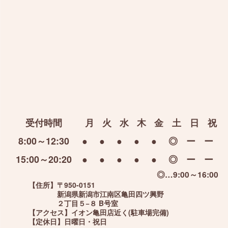
受付時間
月
火
水
木
金
土
日
祝
8:00～12:30
●
●
●
●
●
◎
ー
ー
15:00～20:20
●
●
●
●
●
◎
ー
ー
◎…9:00～16:00
【住所】
〒950-0151
新潟県新潟市江南区亀田四ツ興野
２丁目５−８ B号室
【アクセス】
イオン亀田店近く(駐車場完備)
【定休日】
日曜日・祝日