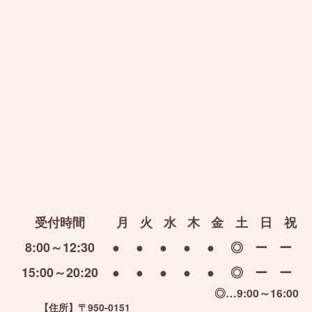
受付時間
月
火
水
木
金
土
日
祝
8:00～12:30
●
●
●
●
●
◎
ー
ー
15:00～20:20
●
●
●
●
●
◎
ー
ー
◎…9:00～16:00
【住所】
〒950-0151