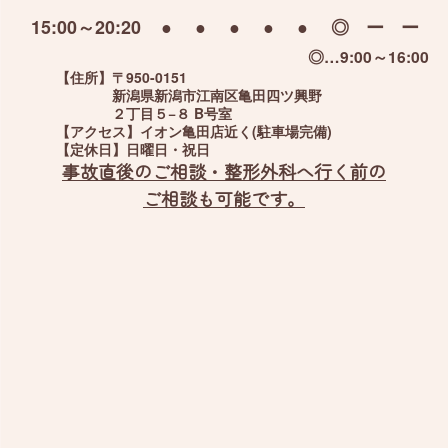
15:00～20:20
●
●
●
●
●
◎
ー
ー
◎…9:00～16:00
【住所】
〒950-0151
新潟県新潟市江南区亀田四ツ興野
２丁目５−８ B号室
【アクセス】
イオン亀田店近く(駐車場完備)
【定休日】
日曜日・祝日
事故直後のご相談・整形外科へ行く前の
ご相談も可能です。